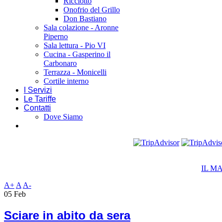
Ricciotto
Onofrio del Grillo
Don Bastiano
Sala colazione - Aronne
Piperno
Sala lettura - Pio VI
Cucina - Gasperino il
Carbonaro
Terrazza - Monicelli
Cortile interno
I Servizi
Le Tariffe
Contatti
Dove Siamo
IL M
A+
A
A-
05
Feb
Sciare in abito da sera