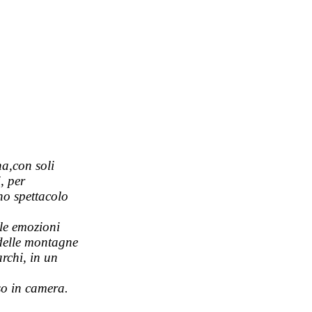
na,con soli
, per
no spettacolo
 le emozioni
 delle montagne
archi, in un
so in camera.